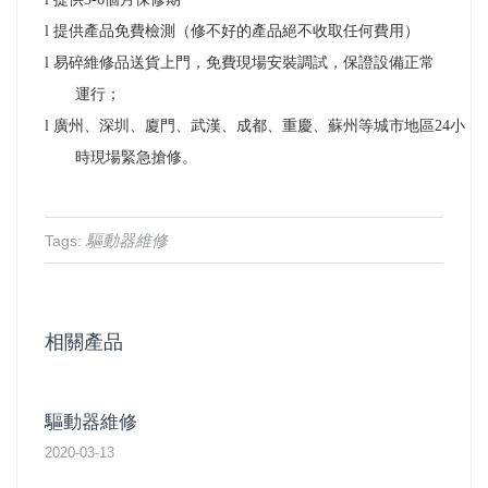
l
提供產品免費檢測（修不好的產品絕不收取任何費用）
l
易碎維修品送貨上門，免費現場安裝調試，保證設備正常
運行；
l
廣州、深圳、廈門、武漢、成都、重慶、蘇州等城市地區
24
小
時現場緊急搶修。
驅動器維修
Tags:
相關產品
驅動器維修
2020-03-13