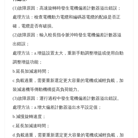
(1)
故障原因：高速旋轉時發生電機偏差計數器溢出錯誤；
處理方法：檢查電機動力電纜和編碼器電纜的配線是否正
確，電纜是否有破損。
(2)
故障原因：輸入較長指令脈沖時發生電機偏差計數器溢
出錯誤
；
處理方法：
a.
增益設置太大，重新手動調整增益或使用自動
調整增益功能
；
b.
延長加減速時間
；
c.
負載過重，需要重新選定更大容量的電機或減輕負載，加
裝減速機等傳動機構提高負荷能力。
(3)
故障原因：運行過程中發生電機偏差計數器溢出錯誤。
處理方法：
a.
增大偏差計數器溢出水平設定值
；
b.
減慢旋轉速度
；
c.
延長加減速時間
；
d.
負載過重，需要重新選定更大容量的電機或減輕負載，加