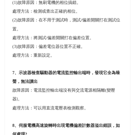
(1)
故障原因：無刷電機的相位搞錯。
處理方法：檢測或查出正確的相位。
(2)
故障原因：在不用于測試時，測試
偏差開關打在測試位
/
置。
處理方法：將測試
/
偏差開關打在偏差位置。
(3)
故障原因：偏差電位器位置不正確。
處理方法：重新設定。
7
、示波器檢查驅動器的電流監控輸出端時，發現它全為噪
聲，無法讀出
故障原因：電流監控輸出端沒有與交流電源相隔離
(
變壓
器
。
)
處理方法：可以用直流電壓表檢測觀察。
8
、伺服電機高速旋轉時出現電機偏差計數器溢出錯誤，如
何處理
?