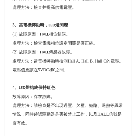
處理方法：檢查并提高供電電壓。
3
、當電機轉動時，
燈閃爍
LED
(1)
故障原因：
相位錯誤。
HALL
處理方法：檢查電機相位設定開關是否正確。
(2)
故障原因：
傳感器故障。
HALL
處理方法：當電機轉動時檢測
Hall A, Hall B, Hall C
的電壓。
電壓值應該在
5VDC和
0之間。
4
、
燈始終保持紅色
LED
故障原因：存在故障。
處理方法：
請檢查是否出現過壓、欠壓、短路、過熱等異常
情況，同時確認驅動器是否被禁止工作，以及HALL信號是
否有效。