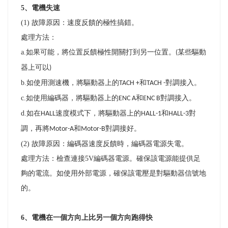
5
、電機失速
(1)
故障原因：速度反饋的極性搞錯。
處理方法：
a.
如果可能，將位置反饋極性開關打到另一位置。
某些驅動
(
器上可以
)
b.
如使用測速機，將驅動器上的
和
對調接入。
TACH +
TACH -
c.
如使用編碼器，將驅動器上的
和
對調接入。
ENC A
ENC B
d.
如在
速度模式下，將驅動器上的
和
對
HALL
HALL-1
HALL-3
調，再將
和
對調接好。
Motor-A
Motor-B
(2)
故障原因：編碼器速度反饋時，編碼器電源失電。
處理方法：檢查連接
5V
編碼器電源。確保該電源能提供足
夠的電流。如使用外部電源，確保該電壓是對驅動器信號地
的。
6
、電機在一個方向上比另一個方向跑得快