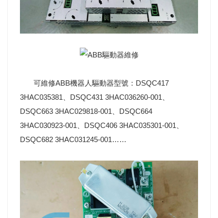
可維修ABB機器人驅動器型號：DSQC417
3HAC035381、DSQC431 3HAC036260-001、
DSQC663 3HAC029818-001、DSQC664
3HAC030923-001、DSQC406 3HAC035301-001、
DSQC682 3HAC031245-001……